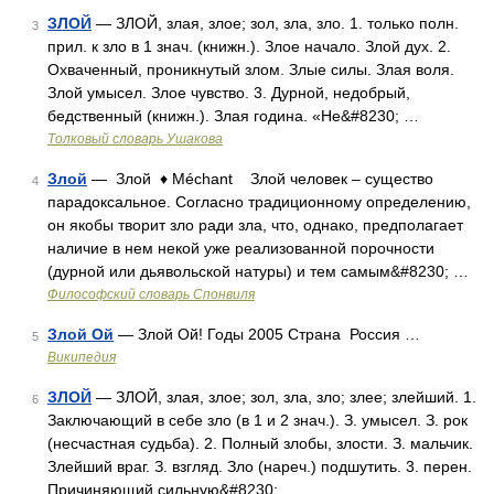
ЗЛОЙ
— ЗЛОЙ, злая, злое; зол, зла, зло. 1. только полн.
3
прил. к зло в 1 знач. (книжн.). Злое начало. Злой дух. 2.
Охваченный, проникнутый злом. Злые силы. Злая воля.
Злой умысел. Злое чувство. 3. Дурной, недобрый,
бедственный (книжн.). Злая година. «Не&#8230; …
Толковый словарь Ушакова
Злой
— Злой ♦ Méchant Злой человек – существо
4
парадоксальное. Согласно традиционному определению,
он якобы творит зло ради зла, что, однако, предполагает
наличие в нем некой уже реализованной порочности
(дурной или дьявольской натуры) и тем самым&#8230; …
Философский словарь Спонвиля
Злой Ой
— Злой Ой! Годы 2005 Страна Россия …
5
Википедия
ЗЛОЙ
— ЗЛОЙ, злая, злое; зол, зла, зло; злее; злейший. 1.
6
Заключающий в себе зло (в 1 и 2 знач.). З. умысел. З. рок
(несчастная судьба). 2. Полный злобы, злости. З. мальчик.
Злейший враг. З. взгляд. Зло (нареч.) подшутить. 3. перен.
Причиняющий сильную&#8230; …