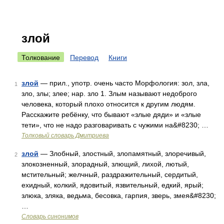
злой
Толкование
Перевод
Книги
злой
— прил., употр. очень часто Морфология: зол, зла,
1
зло, злы; злее; нар. зло 1. Злым называют недоброго
человека, который плохо относится к другим людям.
Расскажите ребёнку, что бывают «злые дяди» и «злые
тети», что не надо разговаривать с чужими на&#8230; …
Толковый словарь Дмитриева
злой
— Злобный, злостный, злопамятный, злоречивый,
2
злокозненный, злорадный, злющий, лихой, лютый,
мстительный; желчный, раздражительный, сердитый,
ехидный, колкий, ядовитый, язвительный, едкий, ярый;
злюка, зляка, ведьма, бесовка, гарпия, зверь, змея&#8230;
…
Словарь синонимов