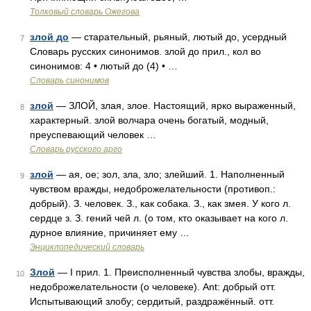
Толковый словарь Ожегова
злой до
— старательный, рьяный, лютый до, усердный
7
Словарь русских синонимов. злой до прил., кол во
синонимов: 4 • лютый до (4) • …
Словарь синонимов
злой
— ЗЛОЙ, злая, злое. Настоящий, ярко выраженный,
8
характерный. злой волчара очень богатый, модный,
преуспевающий человек …
Словарь русского арго
злой
— ая, ое; зол, зла, зло; злейший. 1. Наполненный
9
чувством вражды, недоброжелательности (противоп.:
добрый). З. человек. З., как собака. З., как змея. У кого л.
сердце з. З. гений чей л. (о том, кто оказывает на кого л.
дурное влияние, причиняет ему …
Энциклопедический словарь
Злой
— I прил. 1. Преисполненный чувства злобы, вражды,
10
недоброжелательности (о человеке). Ant: добрый отт.
Испытывающий злобу; сердитый, раздражённый. отт.