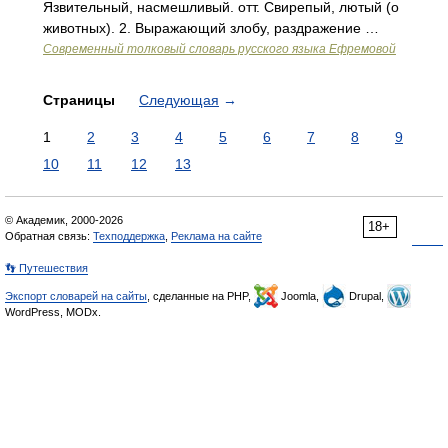
Язвительный, насмешливый. отт. Свирепый, лютый (о
животных). 2. Выражающий злобу, раздражение …
Современный толковый словарь русского языка Ефремовой
Страницы
Следующая
→
1
2
3
4
5
6
7
8
9
10
11
12
13
© Академик, 2000-2026
18+
Обратная связь:
Техподдержка
,
Реклама на сайте
👣 Путешествия
Экспорт словарей на сайты
, сделанные на PHP,
Joomla,
Drupal,
WordPress, MODx.